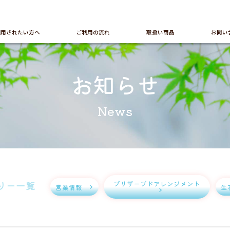
利用
されたい方へ
ご利用の
流れ
取扱い
商品
お問い
お知らせ
News
リー一覧
プリザーブドアレンジメント
営業情報
生