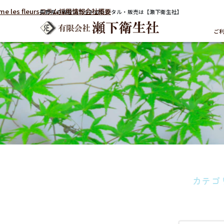
me les fleurs
コラム
採用情報
会社概要
長野県の仮設ユニットのレンタル・販売は【瀬下衛生社】
ご
カテゴ